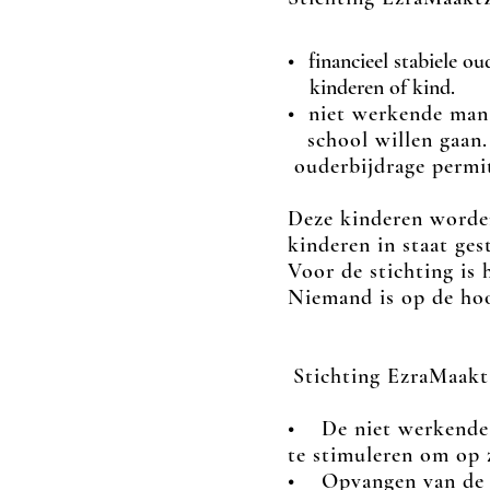
•
financieel stabiele 
kinderen of kind.
• niet werkende man 
school willen gaan.
ouderbijdrage permit
Deze kinderen worde
kinderen in staat ges
Voor de stichting is 
Niemand is op de ho
Stichting EzraMaakt
• De niet werkende 
t
e
s
timuleren om op z
• Opvangen van de k