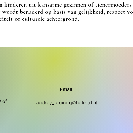
 kinderen uit kansarme gezinnen of tienermoeders
wordt benaderd op basis van gelijkheid, respect v
citeit of culturele achtergrond.
Email
7 of
audrey_bruining@hotmail.nl
1