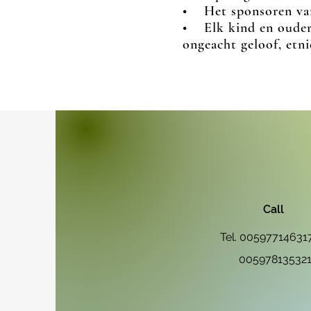
• Het sponsoren van
• Elk kind en ouder 
ongeacht geloof, etni
Call
Tel. 00597714631
00597813532