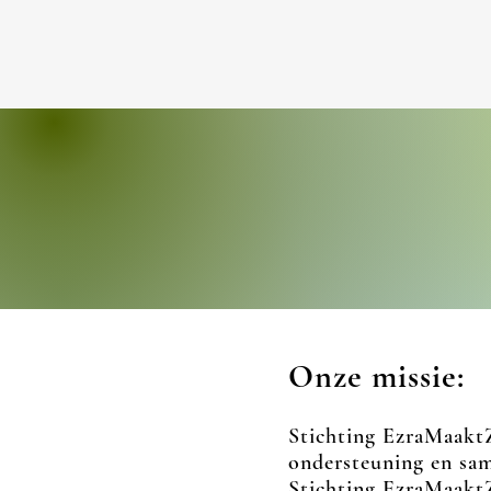
Onze missie:
Sti
chting EzraMaaktZ
ondersteuning
en s
am
Stichting EzraMaaktZ