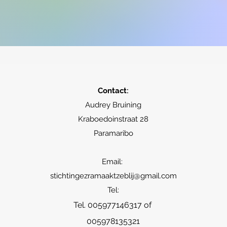
Contact:
Audrey Bruining
Kraboedoinstraat 28
Paramaribo
Email:
stichtingezramaaktzeblij@gmail.com
Tel:
Tel. 005977146317 of
005978135321