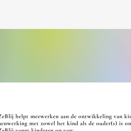
eBlij helpt meewerken aan de ontwikkeling van kin
enwerkin
g met zowel het kind als de ouder(s) is on
eBlij vangt kinderen op van: