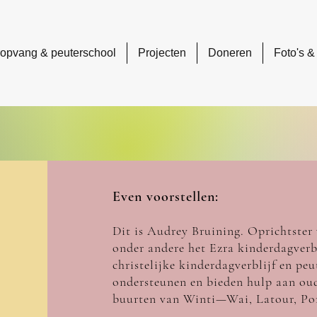
ropvang & peuterschool
Projecten
Doneren
Foto's &
Ev
en voorstellen:
Dit is Audrey Bruining. Oprichtster
onder andere het
Ezra kinderdagverb
christelijke kinderdagverblijf en
peu
ondersteunen en bieden hulp aan ou
buurten van Winti—Wai, Latour, Po