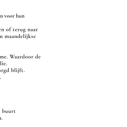
betalen voor hun
len of terug naar
geen maandelijkse
ame. Waardoor de
ie.
rgd blijft.
.
 buurt
n.