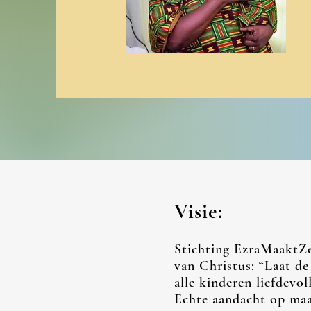
Visie:
Stichting EzraMaaktZeB
van Christus: “Laat
de
a
lle kinderen liefdevo
Echte aandacht op maat