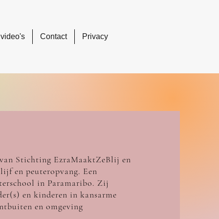
 video's
Contact
Privacy
 van Stichting E
zraMaaktZeBlij en
lijf en peuteropvang. Een
terschool in Paramaribo. Z
ij
der(
s) en kinderen in kansarme
ntbuiten en omgeving